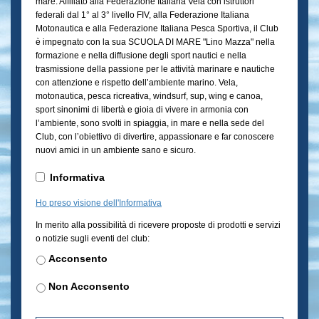
mare. Affiliato alla Federazione Italiana Vela con istruttori
Lino
slash
federali dal 1° al 3° livello FIV, alla Federazione Italiana
Mazza"
Motonautica e alla Federazione Italiana Pesca Sportiva, il Club
AAAA
2026
*
è impegnato con la sua SCUOLA DI MARE "Lino Mazza" nella
formazione e nella diffusione degli sport nautici e nella
trasmissione della passione per le attività marinare e nautiche
con attenzione e rispetto dell’ambiente marino. Vela,
motonautica, pesca ricreativa, windsurf, sup, wing e canoa,
sport sinonimi di libertà e gioia di vivere in armonia con
l’ambiente, sono svolti in spiaggia, in mare e nella sede del
Club, con l’obiettivo di divertire, appassionare e far conoscere
nuovi amici in un ambiente sano e sicuro.
Informativa
*
Informativa
Ho preso visione dell'Informativa
Newsletter
In merito alla possibilità di ricevere proposte di prodotti e servizi
o notizie sugli eventi del club:
Acconsento
Non Acconsento