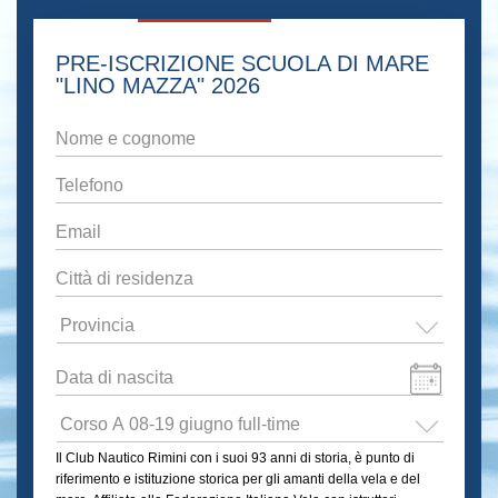
PRE-ISCRIZIONE SCUOLA DI MARE
"LINO MAZZA" 2026
Nome
e
cognome
*
Telefono
*
Email
*
Città
di
residenza
*
Provincia
*
Data
di
Formato
nascita
*
Scuola
data:GG
di
Il Club Nautico Rimini con i suoi 93 anni di storia, è punto di
slash
mare
riferimento e istituzione storica per gli amanti della vela e del
"
MM