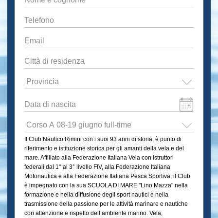
e
cognome
*
Telefono
*
Email
*
Città
di
residenza
*
Provincia
*
Data
di
Formato
nascita
*
Scuola
data:GG
di
Il Club Nautico Rimini con i suoi 93 anni di storia, è punto di
slash
mare
riferimento e istituzione storica per gli amanti della vela e del
"
MM
mare. Affiliato alla Federazione Italiana Vela con istruttori
Lino
slash
federali dal 1° al 3° livello FIV, alla Federazione Italiana
Mazza"
Motonautica e alla Federazione Italiana Pesca Sportiva, il Club
AAAA
2026
*
è impegnato con la sua SCUOLA DI MARE "Lino Mazza" nella
formazione e nella diffusione degli sport nautici e nella
trasmissione della passione per le attività marinare e nautiche
con attenzione e rispetto dell’ambiente marino. Vela,