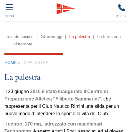
menu
chiama
La sede sociale
Gli ormeggi
La palestra
La foresteria
Il ristorante
HOME
»
LA PALESTRA
La palestra
Il 23 giugno
2016 è stato inaugurato il Centro di
Preparazione Atletica “Filiberto Sammarini”
, che
rappresenta per il Club Nautico Rimini una sfida per un
nuovo modo d’intendere lo sport e la vita del Club.
Il
centro, 170 mq., attrezzato con macchinari
Technogym
, è aperto a tutti i Soci, associati ed ai giovani