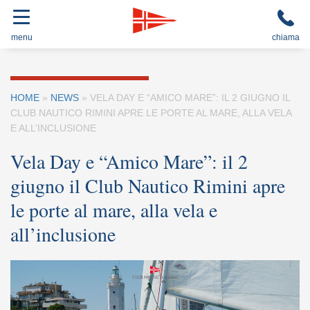
menu
chiama
HOME
»
NEWS
»
VELA DAY E “AMICO MARE”: IL 2 GIUGNO IL
CLUB NAUTICO RIMINI APRE LE PORTE AL MARE, ALLA VELA
E ALL’INCLUSIONE
Vela Day e “Amico Mare”: il 2
giugno il Club Nautico Rimini apre
le porte al mare, alla vela e
all’inclusione