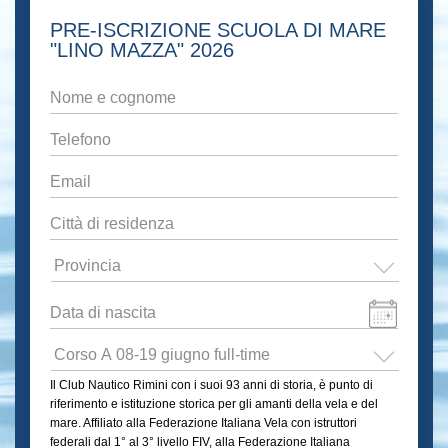
PRE-ISCRIZIONE SCUOLA DI MARE
"LINO MAZZA" 2026
Nome
e
cognome
*
Telefono
*
Email
*
Città
di
residenza
*
Provincia
*
Data
di
Formato
nascita
*
Scuola
data:GG
di
Il Club Nautico Rimini con i suoi 93 anni di storia, è punto di
slash
mare
riferimento e istituzione storica per gli amanti della vela e del
"
MM
mare. Affiliato alla Federazione Italiana Vela con istruttori
Lino
slash
federali dal 1° al 3° livello FIV, alla Federazione Italiana