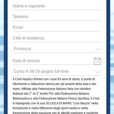
Nome
e
cognome
*
Telefono
*
Email
*
Città
di
residenza
*
Provincia
*
Data
di
Formato
nascita
*
Scuola
data:GG
di
Il Club Nautico Rimini con i suoi 93 anni di storia, è punto di
slash
mare
riferimento e istituzione storica per gli amanti della vela e del
"
MM
mare. Affiliato alla Federazione Italiana Vela con istruttori
Lino
slash
federali dal 1° al 3° livello FIV, alla Federazione Italiana
Mazza"
Motonautica e alla Federazione Italiana Pesca Sportiva, il Club
AAAA
2026
*
è impegnato con la sua SCUOLA DI MARE "Lino Mazza" nella
formazione e nella diffusione degli sport nautici e nella
trasmissione della passione per le attività marinare e nautiche