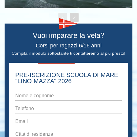
Vuoi imparare la vela?
Corsi per ragazzi 6/16 anni
Compila il modulo sottostante ti contatteremo al più presto!
PRE-ISCRIZIONE SCUOLA DI MARE
"LINO MAZZA" 2026
Nome
e
cognome
*
Telefono
*
Email
*
Città