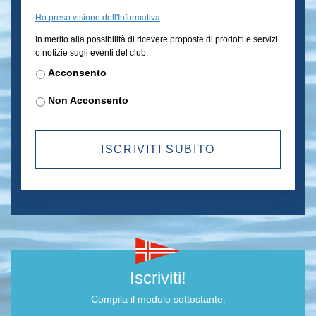
Ho preso visione dell'Informativa
Newsletter
In merito alla possibilità di ricevere proposte di prodotti e servizi
o notizie sugli eventi del club:
Acconsento
Non Acconsento
Iscriviti!
Compila il modulo sottostante.