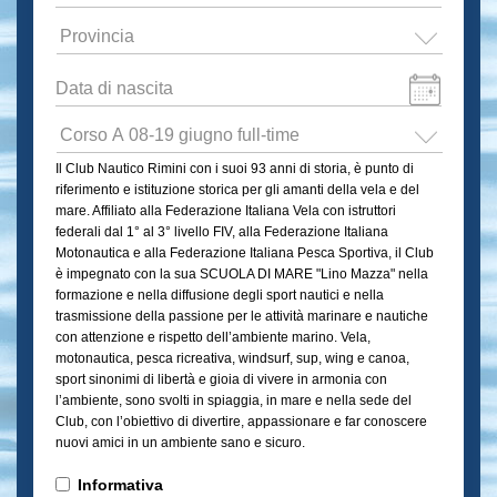
di
residenza
*
Provincia
*
Data
di
Formato
nascita
*
Scuola
data:GG
di
Il Club Nautico Rimini con i suoi 93 anni di storia, è punto di
slash
mare
riferimento e istituzione storica per gli amanti della vela e del
"
MM
mare. Affiliato alla Federazione Italiana Vela con istruttori
Lino
slash
federali dal 1° al 3° livello FIV, alla Federazione Italiana
Mazza"
Motonautica e alla Federazione Italiana Pesca Sportiva, il Club
AAAA
2026
*
è impegnato con la sua SCUOLA DI MARE "Lino Mazza" nella
formazione e nella diffusione degli sport nautici e nella
trasmissione della passione per le attività marinare e nautiche
con attenzione e rispetto dell’ambiente marino. Vela,
motonautica, pesca ricreativa, windsurf, sup, wing e canoa,
sport sinonimi di libertà e gioia di vivere in armonia con
l’ambiente, sono svolti in spiaggia, in mare e nella sede del
Club, con l’obiettivo di divertire, appassionare e far conoscere
nuovi amici in un ambiente sano e sicuro.
Informativa
*
Informativa